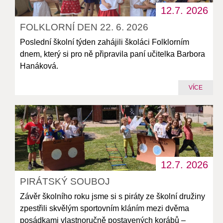
12.7.
2026
FOLKLORNÍ DEN 22. 6. 2026
Poslední školní týden zahájili školáci Folklorním
dnem, který si pro ně připravila paní učitelka Barbora
Hanáková.
VÍCE
12.7.
2026
PIRÁTSKÝ SOUBOJ
Závěr školního roku jsme si s piráty ze školní družiny
zpestřili skvělým sportovním kláním mezi dvěma
posádkami vlastnoručně postavených korábů –