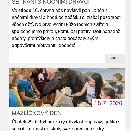
SETKÁNÍ S NOČNÍMI DRAVCI
Ve středu 10. června nás navštívil pan Lanča s
nočními dravci a hned od začátku si získal pozornost
všech dětí. Nejprve vytáhl kůže lesních zvířat a
společně jsme pátrali, komu asi patřily. Děti nadšeně
hádaly, přemýšlely a často dokázaly svými
odpověďmi překvapit i dospělé.
VÍCE
15.7.
2026
MAZLÍČKOVÝ DEN
Čtvrtek 25. 6. byl pro žáky obzvlášť zajímavý, jelikož
si mohli donést do školy své zvířecí mazlíčky.