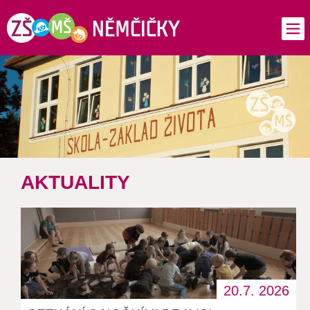
ZŠ
AKTUALITY
a
MŠ
Němčičky
20.7.
2026