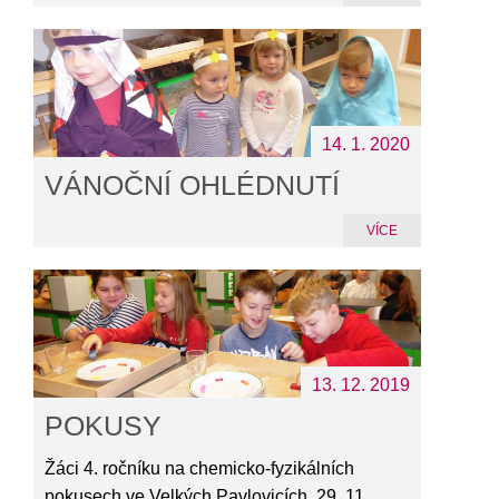
14. 1. 2020
VÁNOČNÍ OHLÉDNUTÍ
VÍCE
13. 12. 2019
POKUSY
Žáci 4. ročníku na chemicko-fyzikálních
pokusech ve Velkých Pavlovicích, 29. 11.