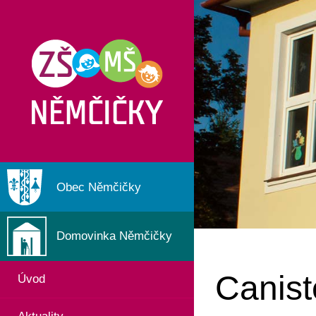
Obec Němčičky
Domovinka Němčičky
Canist
Úvod