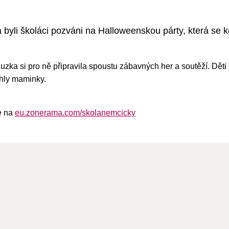
a byli školáci pozváni na Halloweenskou párty, která se k
zka si pro ně připravila spoustu zábavných her a soutěží. Děti 
hly maminky.
e na
eu.zonerama.com/skolanemcicky