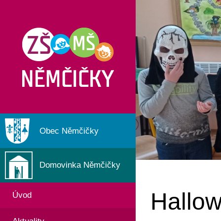
Obec Němčičky
Domovinka Němčičky
Hallow
Úvod