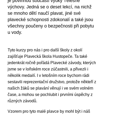
je povinnou součástí výuky Tělesné
výchovy. Jedná se o deset lekcí, na nichž
se mnoho dětí naučí plavat, jiné své
plavecké schopnosti zdokonalí a také jsou
všechny poučeny o bezpečnosti při pobytu
u vody.
Tyto kurzy pro nás i pro další školy z okolí
zajišťuje Plavecká škola Hustopeče. Ta také
jedenkrát ročně pořádá Plavecké závody, kterých
jsme se v loňském roce zúčastnili, a přivezli i
několik medailí. I v letošním roce bychom rádi
sestavili reprezentační družstvo, protože někteří z
našich žáků se plavání věnují i ve svém volném
čase, a mohou se pochlubit i prvními úspěchy z
různých závodů.
Vzorem pro tyto malé plavce by mohl být i náš